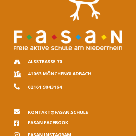
ALSSTRASSE 70

41063 MÖNCHENGLADBACH


02161 9043164

KONTAKT@FASAN.SCHULE
FASAN FACEBOOK

FASAN INSTAGRAM
