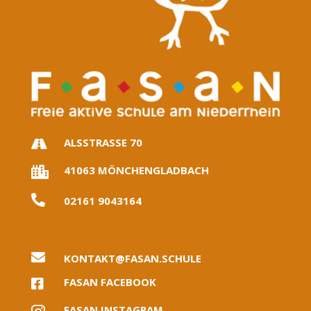
ALSSTRASSE 70

41063 MÖNCHENGLADBACH


02161 9043164

KONTAKT@FASAN.SCHULE
FASAN FACEBOOK

FASAN INSTAGRAM